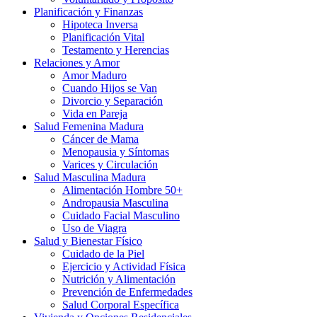
Planificación y Finanzas
Hipoteca Inversa
Planificación Vital
Testamento y Herencias
Relaciones y Amor
Amor Maduro
Cuando Hijos se Van
Divorcio y Separación
Vida en Pareja
Salud Femenina Madura
Cáncer de Mama
Menopausia y Síntomas
Varices y Circulación
Salud Masculina Madura
Alimentación Hombre 50+
Andropausia Masculina
Cuidado Facial Masculino
Uso de Viagra
Salud y Bienestar Físico
Cuidado de la Piel
Ejercicio y Actividad Física
Nutrición y Alimentación
Prevención de Enfermedades
Salud Corporal Específica