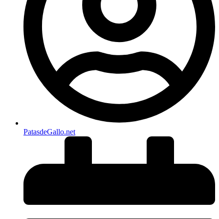
PatasdeGallo .net