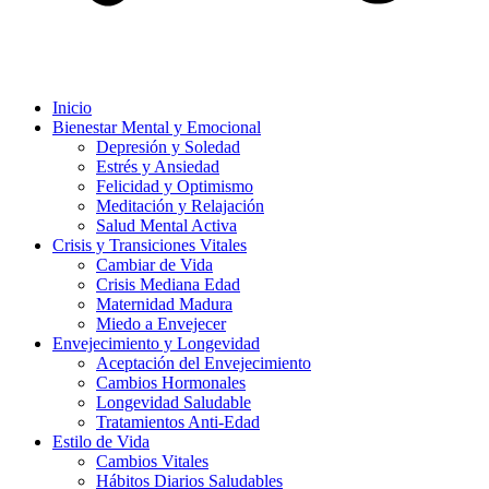
Inicio
Bienestar Mental y Emocional
Depresión y Soledad
Estrés y Ansiedad
Felicidad y Optimismo
Meditación y Relajación
Salud Mental Activa
Crisis y Transiciones Vitales
Cambiar de Vida
Crisis Mediana Edad
Maternidad Madura
Miedo a Envejecer
Envejecimiento y Longevidad
Aceptación del Envejecimiento
Cambios Hormonales
Longevidad Saludable
Tratamientos Anti-Edad
Estilo de Vida
Cambios Vitales
Hábitos Diarios Saludables