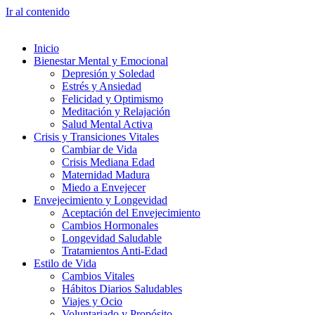
Ir al contenido
Inicio
Bienestar Mental y Emocional
Depresión y Soledad
Estrés y Ansiedad
Felicidad y Optimismo
Meditación y Relajación
Salud Mental Activa
Crisis y Transiciones Vitales
Cambiar de Vida
Crisis Mediana Edad
Maternidad Madura
Miedo a Envejecer
Envejecimiento y Longevidad
Aceptación del Envejecimiento
Cambios Hormonales
Longevidad Saludable
Tratamientos Anti-Edad
Estilo de Vida
Cambios Vitales
Hábitos Diarios Saludables
Viajes y Ocio
Voluntariado y Propósito