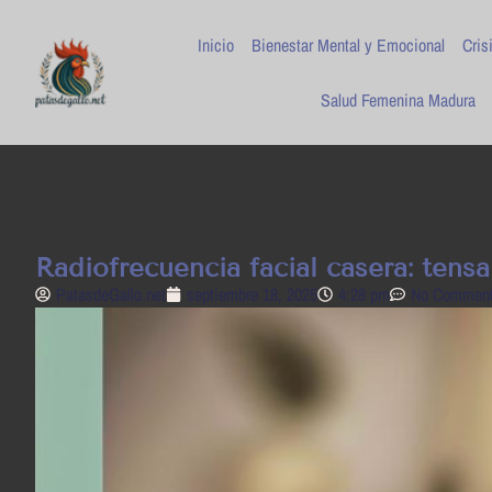
Inicio
Bienestar Mental y Emocional
Cris
Salud Femenina Madura
Radiofrecuencia facial casera: tensa 
PatasdeGallo .net
septiembre 18, 2025
4:28 pm
No Commen