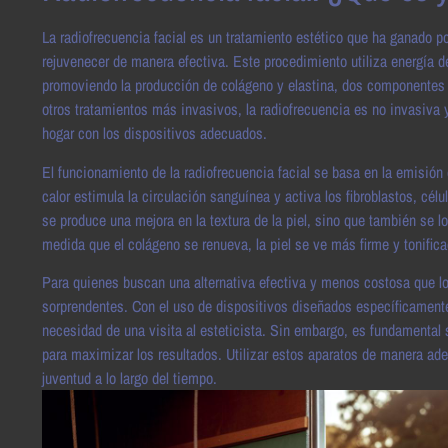
La radiofrecuencia facial es un tratamiento estético que ha ganado po
rejuvenecer de manera efectiva. Este procedimiento utiliza energía de
promoviendo la producción de colágeno y elastina, dos componentes cr
otros tratamientos más invasivos, la radiofrecuencia es no invasiv
hogar con los dispositivos adecuados.
El funcionamiento de la radiofrecuencia facial se basa en la emisión
calor estimula la circulación sanguínea y activa los fibroblastos, cé
se produce una mejora en la textura de la piel, sino que también se lo
medida que el colágeno se renueva, la piel se ve más firme y tonifica
Para quienes buscan una alternativa efectiva y menos costosa que los
sorprendentes. Con el uso de dispositivos diseñados específicamente 
necesidad de una visita al esteticista. Sin embargo, es fundamental 
para maximizar los resultados. Utilizar estos aparatos de manera ad
juventud a lo largo del tiempo.