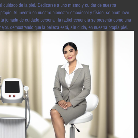
del cuidado de la piel. Dedicarse a uno mismo y cuidar de nuestra
propio. Al invertir en nuestro bienestar emocional y físico, se promueve
ta jornada de cuidado personal, la radiofrecuencia se presenta como una
jor, demostrando que la belleza está, sin duda, en nuestra propia piel.