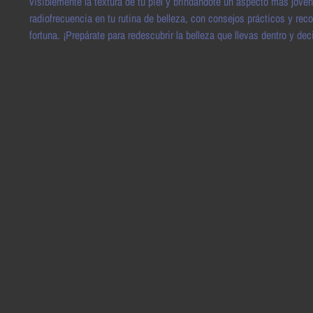
visiblemente la textura de tu piel y brindándote un aspecto más jove
radiofrecuencia en tu rutina de belleza, con consejos prácticos y re
fortuna. ¡Prepárate para redescubrir la belleza que llevas dentro y de