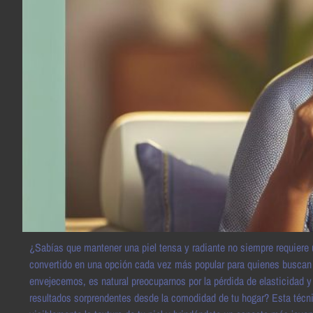
¿Sabías que mantener una piel tensa y radiante no siempre requiere u
convertido en una opción cada vez más popular para quienes buscan
envejecemos, es natural preocuparnos por la pérdida de elasticidad y 
resultados sorprendentes desde la comodidad de tu hogar? Esta técn