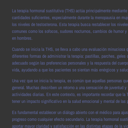
La terapia hormonal sustitutiva (THS) actúa principalmente mediante
cantidades suficientes, especialmente durante la menopausia en mu
los niveles de testosterona. Esta terapia busca restablecer los nive
comunes como los sofocos, sudores nocturnos, cambios de humor y la
en hombres.
Cuando se inicia la THS, se lleva a cabo una evaluación minuciosa q
diferentes formas de administrar la terapia: pastillas, parches, gele
adecuado según las preferencias personales y la respuesta del cuerpo
vida, ayudando a que los pacientes se sientan más enérgicos y salu
Una vez que se inicia la terapia, es común que aquellas personas qu
general. Muchas describen un retorno a una sensación de juventud y 
actividades diarias. En este contexto, es importante recordar que la 
tener un impacto significativo en la salud emocional y mental de las
Es fundamental establecer un diálogo abierto con el médico para ajus
progreso como cualquier efecto secundario. La terapia hormonal sustit
aportar mayor claridad y satisfacción en las distintas etapas de la vi