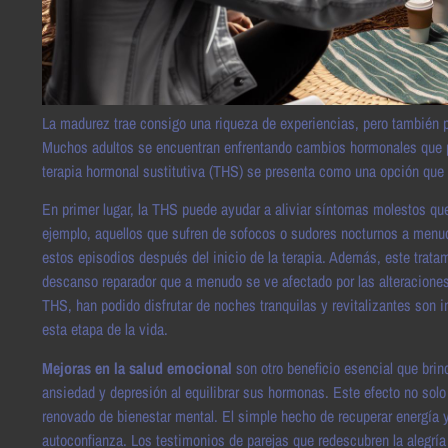
La madurez trae consigo una riqueza de experiencias, pero también p
Muchos adultos se encuentran enfrentando cambios hormonales que pu
terapia hormonal sustitutiva (THS) se presenta como una opción que p
En primer lugar, la THS puede ayudar a aliviar síntomas molestos q
ejemplo, aquellos que sufren de sofocos o sudores nocturnos a menud
estos episodios después del inicio de la terapia. Además, este trat
descanso reparador que a menudo se ve afectado por las alteracione
THS, han podido disfrutar de noches tranquilas y revitalizantes son
esta etapa de la vida.
Mejoras en la salud emocional
son otro beneficio esencial que brin
ansiedad y depresión al equilibrar sus hormonas. Este efecto no solo
renovado de bienestar mental. El simple hecho de recuperar energía y 
autoconfianza. Los testimonios de parejas que redescubren la alegría