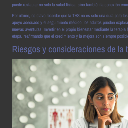
puede restaurar no solo la salud física, sino también la conexión emo
Por último, es clave recordar que la THS no es solo una cura para los
apoyo adecuado y el seguimiento médico, los adultos pueden explora
nuevas aventuras. Invertir en el propio bienestar mediante la terapia
etapa, reafirmando que el crecimiento y la mejora son siempre posible
Riesgos y consideraciones de la 