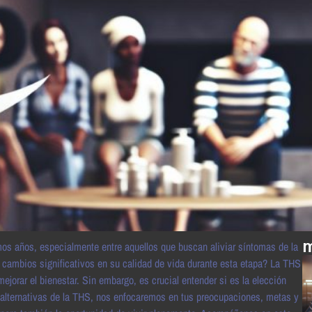
m
mos años, especialmente entre aquellos que buscan aliviar síntomas de la
ambios significativos en su calidad de vida durante esta etapa? La THS
ejorar el bienestar. Sin embargo, es crucial entender si es la elección
 alternativas de la THS, nos enfocaremos en tus preocupaciones, metas y