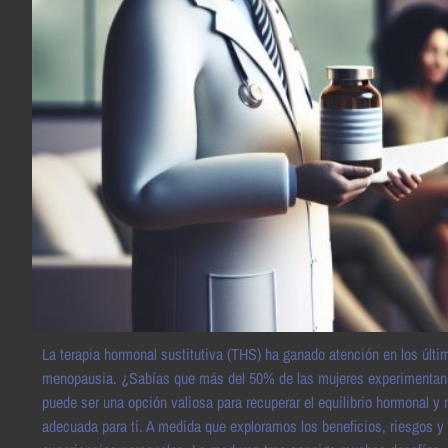
La terapia hormonal sustitutiva (THS) ha ganado atención en los últi
menopausia. ¿Sabías que más del 50% de las mujeres experimentan c
puede ser una opción valiosa para recuperar el equilibrio hormonal y m
adecuada para ti. A medida que exploramos los beneficios, riesgos y