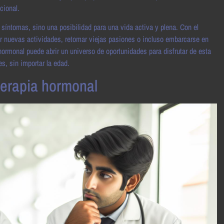
cional.
 síntomas, sino una posibilidad para una vida activa y plena. Con el
r nuevas actividades, retomar viejas pasiones o incluso embarcarse en
 hormonal puede abrir un universo de oportunidades para disfrutar de esta
s, sin importar la edad.
terapia hormonal