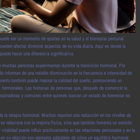
uede ser un momento de ajustes en la salud y el bienestar personal.
eden afectar diversos aspectos de su vida diaria. Aquí es donde la
uede hacer una diferencia significativa.
ue muchas personas experimentan durante la transición hormonal. Por
o informan de una notable disminución en la frecuencia e intensidad de
amiento también puede mejorar la calidad del sueño, promoviendo un
s hormonales. Las historias de personas que, después de comenzar la
 inspiradoras y comunes entre quienes buscan un estado de bienestar en
da la terapia hormonal. Muchos reportan una reducción en los niveles de
 se relaciona con la mejoría física, sino que también fomenta un sentido
vitalidad puede influir positivamente en las relaciones personales y en la
 en su relación son ejemplos palpables de cómo un equilibrio hormonal