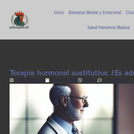
Inicio
Bienestar Mental y Emocional
Cris
Salud Femenina Madura
Terapia hormonal sustitutiva: ¿Es ad
PatasdeGallo .net
marzo 22, 2026
3:56 am
No Comments