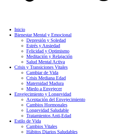
Inicio
Bienestar Mental y Emocional
Depresión y Soledad
Estrés y Ansiedad
Felicidad y Optimismo
Meditación y Relajación
Salud Mental Activa
Crisis y Transiciones Vitales
Cambiar de Vida
Crisis Mediana Edad
Maternidad Madura
Miedo a Envejecer
Envejecimiento y Longevidad
Aceptación del Envejecimiento
Cambios Hormonales
Longevidad Saludable
Tratamientos Anti-Edad
Estilo de Vida
Cambios Vitales
Hábitos Diarios Saludables