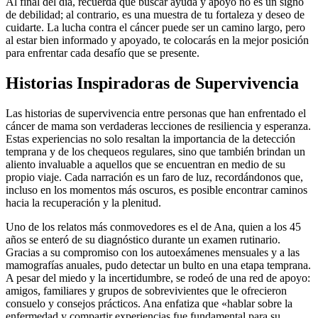
Al final del día, recuerda que buscar ayuda y apoyo no es un signo
de debilidad; al contrario, es una muestra de tu fortaleza y deseo de
cuidarte. La lucha contra el cáncer puede ser un camino largo, pero
al estar bien informado y apoyado, te colocarás en la mejor posición
para enfrentar cada desafío que se presente.
Historias Inspiradoras de Supervivencia
Las historias de supervivencia entre personas que han enfrentado el
cáncer de mama son verdaderas lecciones de resiliencia y esperanza.
Estas experiencias no solo resaltan la importancia de la detección
temprana y de los chequeos regulares, sino que también brindan un
aliento invaluable a aquellos que se encuentran en medio de su
propio viaje. Cada narración es un faro de luz, recordándonos que,
incluso en los momentos más oscuros, es posible encontrar caminos
hacia la recuperación y la plenitud.
Uno de los relatos más conmovedores es el de Ana, quien a los 45
años se enteró de su diagnóstico durante un examen rutinario.
Gracias a su compromiso con los autoexámenes mensuales y a las
mamografías anuales, pudo detectar un bulto en una etapa temprana.
A pesar del miedo y la incertidumbre, se rodeó de una red de apoyo:
amigos, familiares y grupos de sobrevivientes que le ofrecieron
consuelo y consejos prácticos. Ana enfatiza que «hablar sobre la
enfermedad y compartir experiencias fue fundamental para su