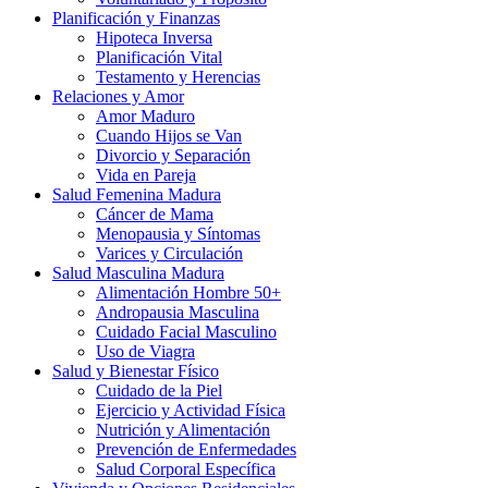
Planificación y Finanzas
Hipoteca Inversa
Planificación Vital
Testamento y Herencias
Relaciones y Amor
Amor Maduro
Cuando Hijos se Van
Divorcio y Separación
Vida en Pareja
Salud Femenina Madura
Cáncer de Mama
Menopausia y Síntomas
Varices y Circulación
Salud Masculina Madura
Alimentación Hombre 50+
Andropausia Masculina
Cuidado Facial Masculino
Uso de Viagra
Salud y Bienestar Físico
Cuidado de la Piel
Ejercicio y Actividad Física
Nutrición y Alimentación
Prevención de Enfermedades
Salud Corporal Específica