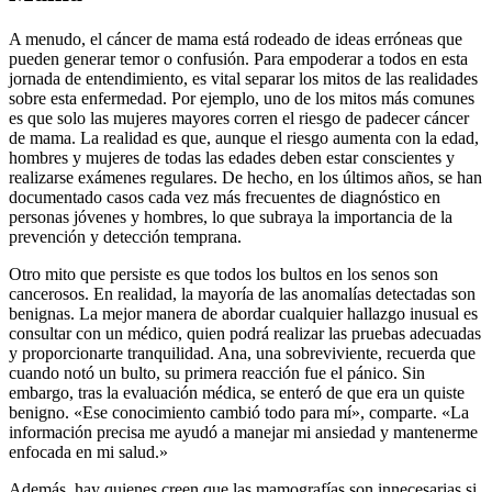
A menudo, el cáncer de mama está rodeado de ideas erróneas que
pueden generar temor o confusión. Para empoderar a todos en esta
jornada de entendimiento, es vital separar los mitos de las realidades
sobre esta enfermedad. Por ejemplo, uno de los mitos más comunes
es que solo las mujeres mayores corren el riesgo de padecer cáncer
de mama. La realidad es que, aunque el riesgo aumenta con la edad,
hombres y mujeres de todas las edades deben estar conscientes y
realizarse exámenes regulares. De hecho, en los últimos años, se han
documentado casos cada vez más frecuentes de diagnóstico en
personas jóvenes y hombres, lo que subraya la importancia de la
prevención y detección temprana.
Otro mito que persiste es que todos los bultos en los senos son
cancerosos. En realidad, la mayoría de las anomalías detectadas son
benignas. La mejor manera de abordar cualquier hallazgo inusual es
consultar con un médico, quien podrá realizar las pruebas adecuadas
y proporcionarte tranquilidad. Ana, una sobreviviente, recuerda que
cuando notó un bulto, su primera reacción fue el pánico. Sin
embargo, tras la evaluación médica, se enteró de que era un quiste
benigno. «Ese conocimiento cambió todo para mí», comparte. «La
información precisa me ayudó a manejar mi ansiedad y mantenerme
enfocada en mi salud.»
Además, hay quienes creen que las mamografías son innecesarias si