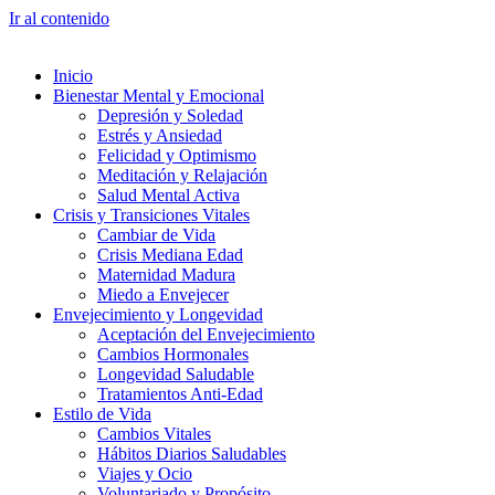
Ir al contenido
Inicio
Bienestar Mental y Emocional
Depresión y Soledad
Estrés y Ansiedad
Felicidad y Optimismo
Meditación y Relajación
Salud Mental Activa
Crisis y Transiciones Vitales
Cambiar de Vida
Crisis Mediana Edad
Maternidad Madura
Miedo a Envejecer
Envejecimiento y Longevidad
Aceptación del Envejecimiento
Cambios Hormonales
Longevidad Saludable
Tratamientos Anti-Edad
Estilo de Vida
Cambios Vitales
Hábitos Diarios Saludables
Viajes y Ocio
Voluntariado y Propósito