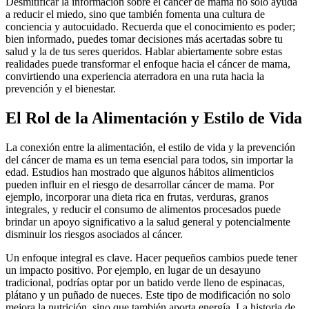
Desmitificar la información sobre el cáncer de mama no solo ayuda
a reducir el miedo, sino que también fomenta una cultura de
conciencia y autocuidado. Recuerda que el conocimiento es poder;
bien informado, puedes tomar decisiones más acertadas sobre tu
salud y la de tus seres queridos. Hablar abiertamente sobre estas
realidades puede transformar el enfoque hacia el cáncer de mama,
convirtiendo una experiencia aterradora en una ruta hacia la
prevención y el bienestar.
El Rol de la Alimentación y Estilo de Vida
La conexión entre la alimentación, el estilo de vida y la prevención
del cáncer de mama es un tema esencial para todos, sin importar la
edad. Estudios han mostrado que algunos hábitos alimenticios
pueden influir en el riesgo de desarrollar cáncer de mama. Por
ejemplo, incorporar una dieta rica en frutas, verduras, granos
integrales, y reducir el consumo de alimentos procesados puede
brindar un apoyo significativo a la salud general y potencialmente
disminuir los riesgos asociados al cáncer.
Un enfoque integral es clave. Hacer pequeños cambios puede tener
un impacto positivo. Por ejemplo, en lugar de un desayuno
tradicional, podrías optar por un batido verde lleno de espinacas,
plátano y un puñado de nueces. Este tipo de modificación no solo
mejora la nutrición, sino que también aporta energía. La historia de