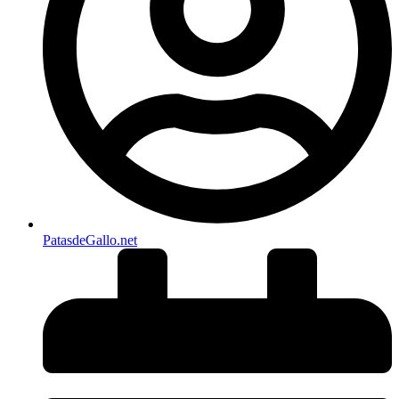
PatasdeGallo .net