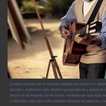
La edad nunca ha sido un freno para aquellos que buscan vivir plen
Sociales», exploramos cómo desafiar las expectativas y abrazar la v
presión de las etiquetas que les limitan, olvidando que cada etapa t
a reflexionar sobre cómo todos podemos liberarnos de prejuicios y asu