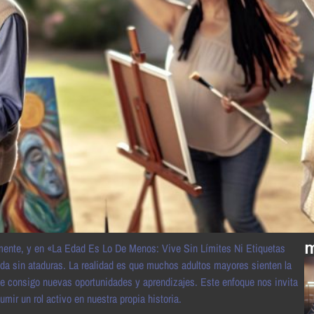
m
amente, y en «La Edad Es Lo De Menos: Vive Sin Límites Ni Etiquetas
ida sin ataduras. La realidad es que muchos adultos mayores sienten la
rae consigo nuevas oportunidades y aprendizajes. Este enfoque nos invita
mir un rol activo en nuestra propia historia.