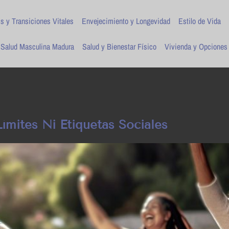
is y Transiciones Vitales
Envejecimiento y Longevidad
Estilo de Vida
Salud Masculina Madura
Salud y Bienestar Físico
Vivienda y Opciones
ímites Ni Etiquetas Sociales