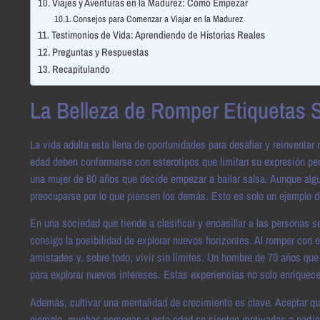
Viajes y Aventuras en la Madurez: Cómo Empezar
Consejos para Comenzar a Viajar en la Madurez
Testimonios de Vida: Aprendiendo de Historias Reales
Preguntas y Respuestas
Recapitulando
La Belleza de Romper Etiquetas S
La vida adulta está llena de oportunidades para desafiar y reinventar
edad deben conformarse con esterotipos que limitan su expresión pers
una mujer de 60 años que decide empezar a bailar salsa. Aunque algun
preocuparse por lo que piensen los demás. Esto es solo un ejemplo d
En una sociedad que tiende a clasificar y encasillar a las personas 
consigo la posibilidad de explorar nuevos horizontes. Al romper con e
amistades y, sobre todo, vivir sin límites. Un hombre de 70 años que
para explorar nuevos intereses. Estas experiencias no solo enriquec
Además, cultivar una mentalidad de crecimiento es clave. Aceptar q
ejemplo, muchas personas a esta edad se sienten motivadas a partici