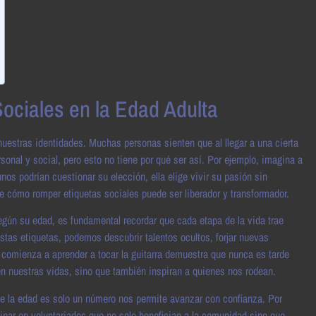
ociales en la Edad Adulta
 nuestras identidades. Muchas personas sienten que al llegar a una cierta
onal y social, pero esto no tiene por qué ser así. Por ejemplo, imagina a
os podrían cuestionar su elección, ella elige vivir su pasión sin
e cómo romper etiquetas sociales puede ser liberador y transformador.
según su edad, es fundamental recordar que cada etapa de la vida trae
stas etiquetas, podemos descubrir talentos ocultos, forjar nuevas
 comienza a aprender a tocar la guitarra demuestra que nunca es tarde
en nuestras vidas, sino que también inspiran a quienes nos rodean.
ue la edad es solo un número nos permite avanzar con confianza. Por
par en voluntariados que no solo benefician a la comunidad sino que