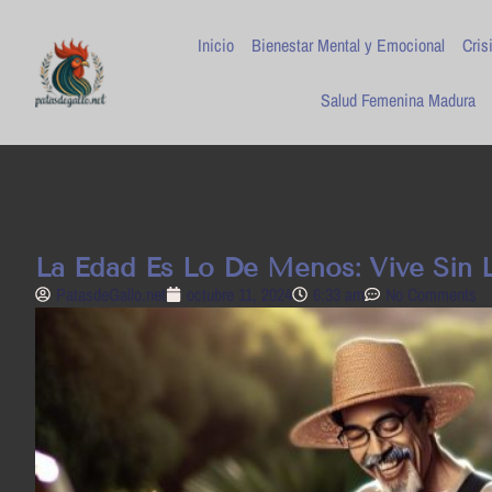
Inicio
Bienestar Mental y Emocional
Cris
Salud Femenina Madura
La Edad Es Lo De Menos: Vive Sin L
PatasdeGallo .net
octubre 11, 2024
6:33 am
No Comments