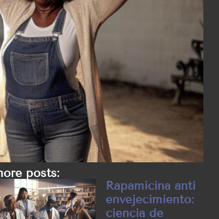
ore posts:
Rapamicina anti
envejecimiento:
ciencia de