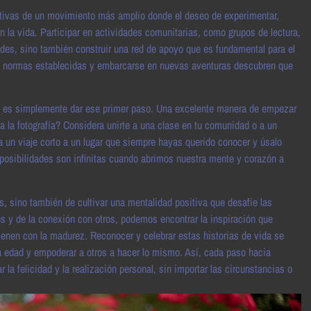
ativas de un movimiento más amplio donde el deseo de experimentar,
la vida. Participar en actividades comunitarias, como grupos de lectura,
dades, sino también construir una red de apoyo que es fundamental para el
las normas establecidas y embarcarse en nuevas aventuras descubren que
tes es simplemente dar ese primer paso. Una excelente manera de empezar
a la fotografía? Considera unirte a una clase en tu comunidad o a un
ica un viaje corto a un lugar que siempre hayas querido conocer y úsalo
posibilidades son infinitas cuando abrimos nuestra mente y corazón a
es, sino también de cultivar una mentalidad positiva que desafíe las
es y de la conexión con otros, podemos encontrar la inspiración que
vienen con la madurez. Reconocer y celebrar estas historias de vida se
la edad y empoderar a otros a hacer lo mismo. Así, cada paso hacia
la felicidad y la realización personal, sin importar las circunstancias o