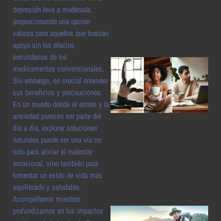
a
depresión leve a moderada,
proporcionando una opción
valiosa para aquellos que buscan
apoyo sin los efectos
secundarios de los
medicamentos convencionales.
Sin embargo, es crucial entender
sus beneficios y precauciones.
En un mundo donde el estrés y la
ansiedad parecen ser parte del
día a día, explorar soluciones
naturales puede ser una vía no
a
solo para aliviar el malestar
emocional, sino también para
fomentar un estilo de vida más
equilibrado y saludable.
Acompáñanos mientras
profundizamos en los impactos