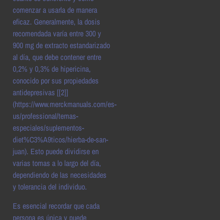
comenzar a usarla de manera
eficaz. Generalmente, la dosis
recomendada varía entre 300 y
900 mg de extracto estandarizado
al día, que debe contener entre
0,2% y 0,3% de hipericina,
conocido por sus propiedades
antidepresivas [[2]]
(https://www.merckmanuals.com/es-
us/professional/temas-
especiales/suplementos-
diet%C3%A9ticos/hierba-de-san-
juan). Esto puede dividirse en
varias tomas a lo largo del día,
dependiendo de las necesidades
y tolerancia del individuo.
Es esencial recordar que cada
persona es única y puede